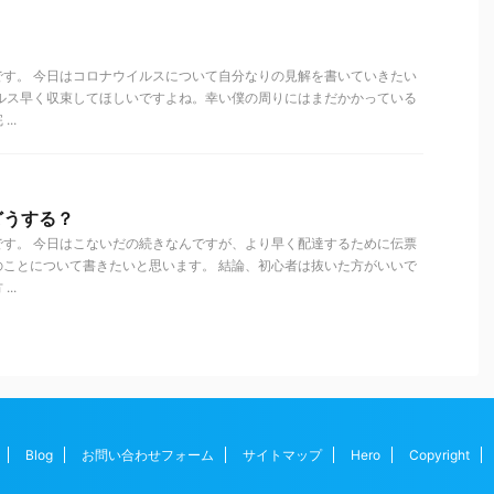
です。 今日はコロナウイルスについて自分なりの見解を書いていきたい
イルス早く収束してほしいですよね。幸い僕の周りにはまだかかっている
..
どうする？
です。 今日はこないだの続きなんですが、より早く配達するために伝票
のことについて書きたいと思います。 結論、初心者は抜いた方がいいで
..
Blog
お問い合わせフォーム
サイトマップ
Hero
Copyright