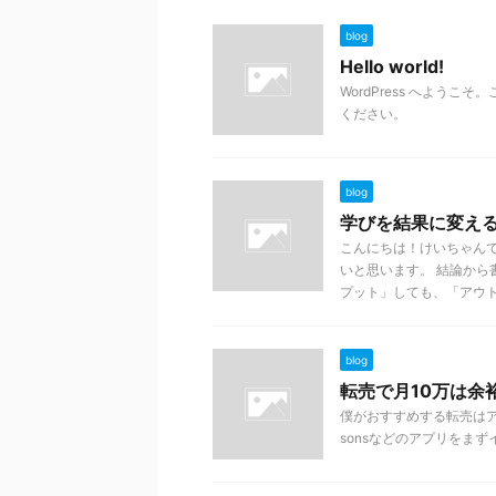
blog
Hello world!
WordPress へよう
ください。
blog
学びを結果に変え
こんにちは！けいちゃん
いと思います。 結論か
プット」しても、「アウト .
blog
転売で月10万は余
僕がおすすめする転売はアプリを使
sonsなどのアプリをまずイ