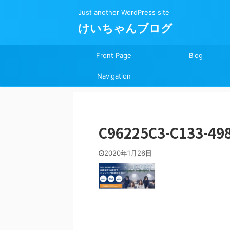
Just another WordPress site
けいちゃんブログ
Front Page
Blog
Navigation
C96225C3-C133-49
2020年1月26日