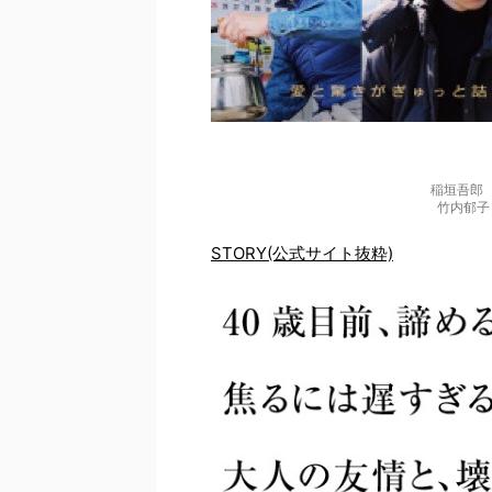
稲垣吾郎
竹内郁子
STORY
(公式サイト抜粋)