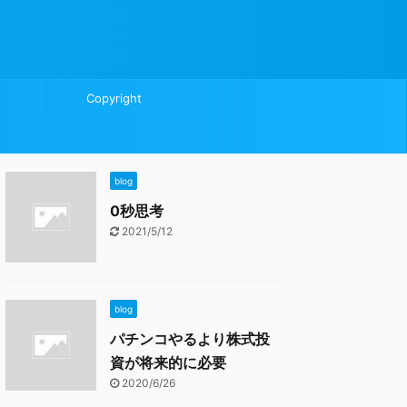
Copyright
blog
0秒思考
2021/5/12
blog
パチンコやるより株式投
資が将来的に必要
2020/6/26