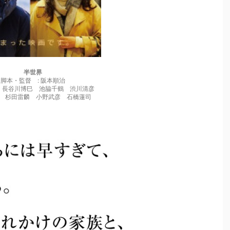
半世界
脚本・監督 : 阪本順治
 長谷川博巳 池脇千鶴 渋川清彦
 杉田雷麟 小野武彦 石橋蓮司