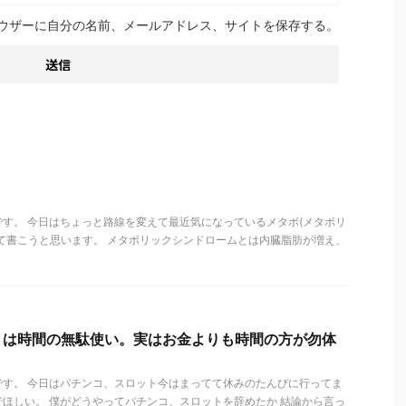
ウザーに自分の名前、メールアドレス、サイトを保存する。
す。 今日はちょっと路線を変えて最近気になっているメタボ(メタボリ
て書こうと思います。 メタボリックシンドロームとは内臓脂肪が増え、
トは時間の無駄使い。実はお金よりも時間の方が勿体
です。 今日はパチンコ、スロット今はまってて休みのたんびに行ってま
ほしい。 僕がどうやってパチンコ、スロットを辞めたか 結論から言っ