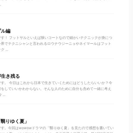
.
ブル編
です！ フットサルといえば狭いコートなので細かいテクニックが身につ
ー界でテクニシャンと言われるロウナウジーニョやネイマールはフット
...
が生き残る
です。 今日はこれから日本で生きていくためにはどうしたらいいか？今
何をしていいかわからない。そんな人のために自分も含めて一緒に考え
..
「翳りゆく夏」
す。今回はwowowドラマの「翳りゆく夏」を見たので感想を書いてい