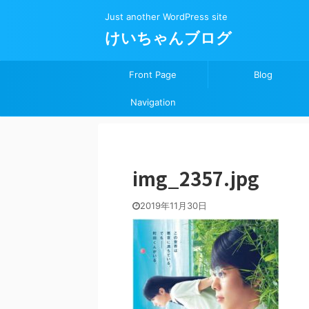
Just another WordPress site
けいちゃんブログ
Front Page
Blog
Navigation
img_2357.jpg
2019年11月30日